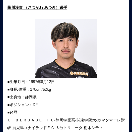
薩川淳貴 （さつかわ あつき）
選手
■生年月日：1997年8月12日
■身長/体重：170cm/62kg
■出身地：静岡県
■ポジション：DF
■経歴
ＬＩＢＥＲＤＡＤＥ ＦＣ-静岡学園高-関東学院大-カマタマーレ讃
岐-鹿児島ユナイテッドＦＣ-大分トリニータ-栃木シティ