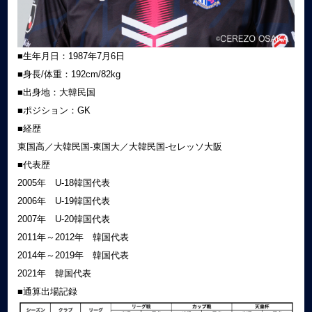
■生年月日：1987年7月6日
■身長/体重：192cm/82kg
■出身地：大韓民国
■ポジション：GK
■経歴
東国高／大韓民国-東国大／大韓民国-セレッソ大阪
■代表歴
2005年 U-18韓国代表
2006年 U-19韓国代表
2007年 U-20韓国代表
2011年～2012年 韓国代表
2014年～2019年 韓国代表
2021年 韓国代表
■通算出場記録