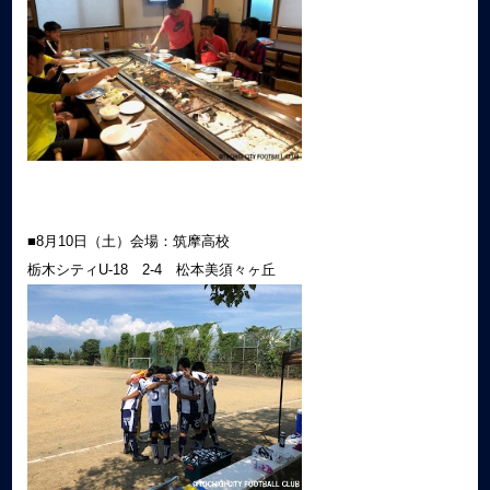
■8月10日（土）会場：筑摩高校
栃木シティU-18 2-4 松本美須々ヶ丘