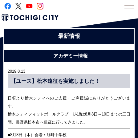
togg
navi
最新情報
アカデミー情報
2019.8.13
【ユース】松本遠征を実施しました！
日頃より栃木シティへのご支援・ご声援誠にありがとうございま
す。
栃木シティフィットボールクラブ U-18は8月8日～10日までの三日
間、長野県松本市へ遠征に行ってきました。
■8月8日（木）会場：旭町中学校