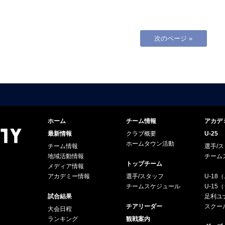
次のページ »
ホーム
チーム情報
アカデ
最新情報
クラブ概要
U-25
ホームタウン活動
チーム情報
選手/
地域活動情報
チーム
トップチーム
メディア情報
アカデミー情報
選手/スタッフ
U-18
チームスケジュール
U-1
試合結果
足利ユナ
チアリーダー
スクー
大会日程
ランキング
観戦案内