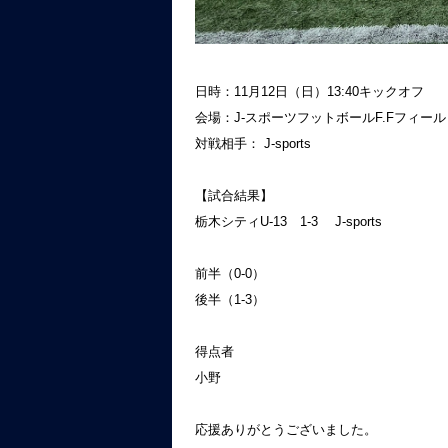
日時：11月12日（日）13:40キックオフ
会場：J-スポーツフットボールF.Fフィール
対戦相手： J-sports
【試合結果】
栃木シティU-13 1-3 J-sports
前半（0-0）
後半（1-3）
得点者
小野
応援ありがとうございました。