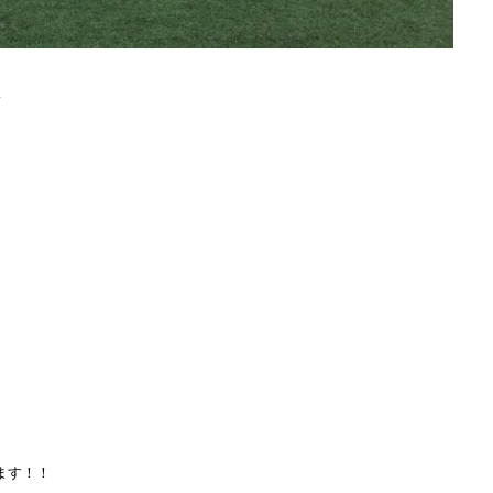
フ
ます！！