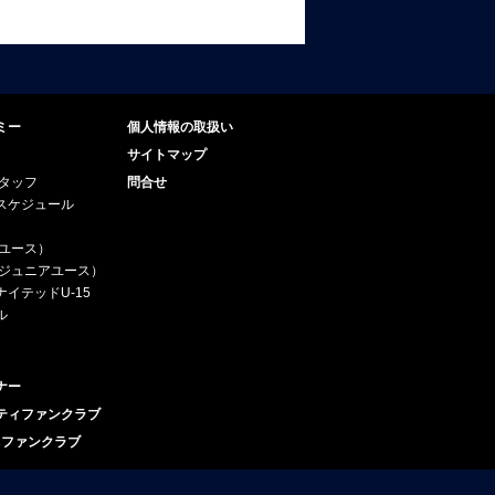
ミー
個人情報の取扱い
サイトマップ
スタッフ
問合せ
スケジュール
（ユース）
5（ジュニアユース）
イテッドU-15
ル
ナー
ティファンクラブ
esファンクラブ