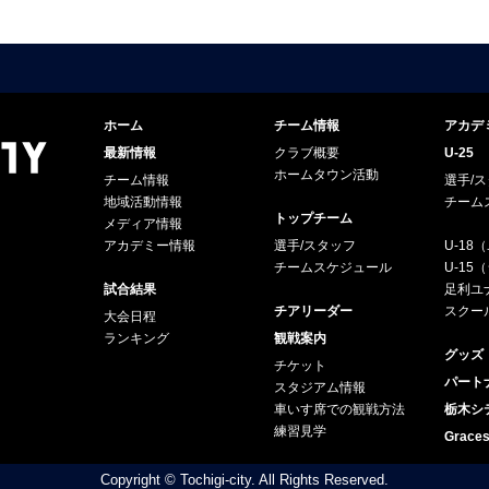
ホーム
チーム情報
アカデ
最新情報
クラブ概要
U-25
ホームタウン活動
チーム情報
選手/
地域活動情報
チーム
トップチーム
メディア情報
アカデミー情報
選手/スタッフ
U-18
チームスケジュール
U-1
試合結果
足利ユナ
チアリーダー
スクー
大会日程
ランキング
観戦案内
グッズ
チケット
パート
スタジアム情報
車いす席での観戦方法
栃木シ
練習見学
Grac
Copyright © Tochigi-city. All Rights Reserved.