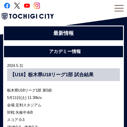
togg
navi
最新情報
アカデミー情報
2024.5.11
【U18】栃木県U18リーグ1部 試合結果
栃木県U18リーグ1部 第5節
5月11日(土) 11:30k/o
会場:足利スタジアム
対戦:矢板中央B
スコア:0-3