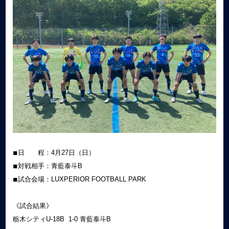
◾︎日 程：4月27日（日）
◾︎対戦相手：青藍泰斗B
◾︎試合会場：LUXPERIOR FOOTBALL PARK
《試合結果》
栃木シティU-18B 1-0 青藍泰斗B