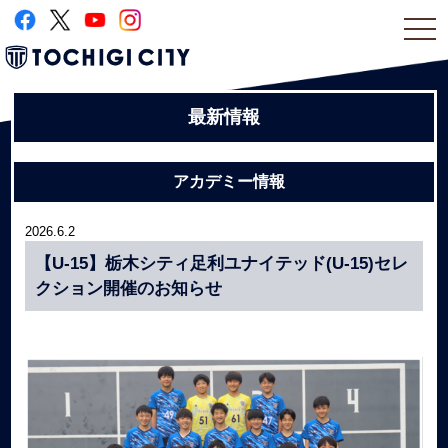
togg
navi
最新情報
アカデミー情報
2026.6.2
【U-15】栃木シティ足利ユナイテッド(U-15)セレ
クション開催のお知らせ