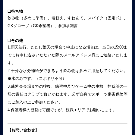
❏持ち物
飲み物（多めに準備）、着替え、すねあて、スパイク（固定式）、
GKグローブ（GK希望者）、参加承諾書
❏その他
1.雨天決行。ただし荒天の場合で中止になる場合は、当日の15:00ま
でにお申し込みいただいた際のメールアドレス宛にご連絡いたしま
す。
2.十分な水分補給ができるよう飲み物は多めに用意してください。
※水のみです。（スポドリ不可）
3.練習会会場までの往復、練習中及びゲーム中の事故、怪我等の一
切の責任はクラブで負いかねます。必ず自身でスポーツ傷害保険等
にご加入の上ご参加ください。
4.保護者様の観覧は可能ですが、観戦エリアでお願いします。
【お問い合わせ】