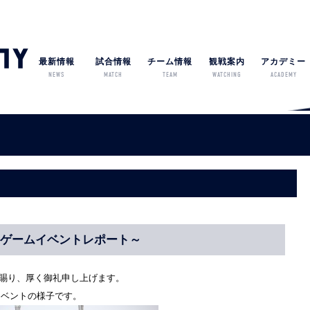
最新情報
試合情報
チーム情報
観戦案内
アカデミー
NEWS
MATCH
TEAM
WATCHING
ACADEMY
～ホームゲームイベントレポート～
を賜り、厚く御礼申し上げます。
合イベントの様子です。