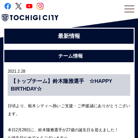
togg
navi
最新情報
チーム情報
2021.2.28
【トップチーム】鈴木隆雅選手 ☆HAPPY
BIRTHDAY☆
日頃より、栃木シティへ熱いご支援・ご声援誠にありがとうござい
ます。
本日2月28日に、鈴木隆雅選手が27歳の誕生日を迎えました！
お誕生日おめでとうございます☆