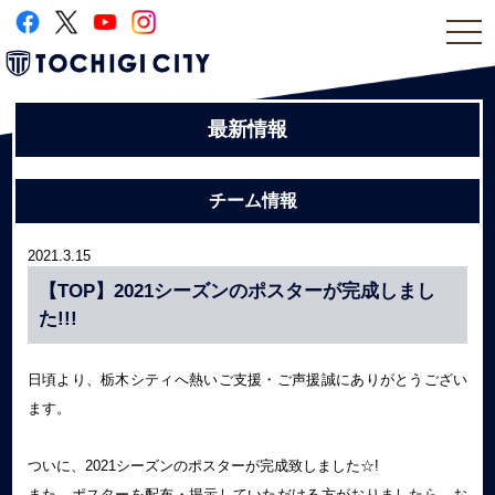
togg
navi
最新情報
チーム情報
2021.3.15
【TOP】2021シーズンのポスターが完成しまし
た!!!
日頃より、栃木シティへ熱いご支援・ご声援誠にありがとうござい
ます。
ついに、2021シーズンのポスターが完成致しました☆!
また、ポスターを配布・掲示していただける方がおりましたら、お