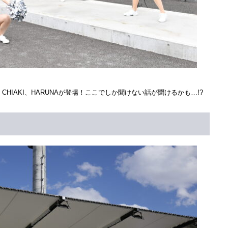
MI、CHIAKI、HARUNAが登場！ここでしか聞けない話が聞けるかも…!?