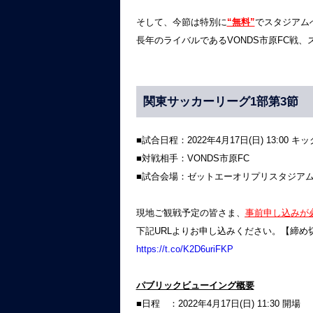
そして、今節は特別に
“無料”
でスタジアム
長年のライバルであるVONDS市原FC戦
関東サッカーリーグ1部第3節
■試合日程：2022年4月17日(日) 13:00 キ
■対戦相手：VONDS市原FC
■試合会場：ゼットエーオリプリスタジア
現地ご観戦予定の皆さま、
事前申し込みが
下記URLよりお申し込みください。【締め切り
https://t.co/K2D6uriFKP
パブリックビューイング概要
■日程 ：2022年4月17日(日) 11:30 開場