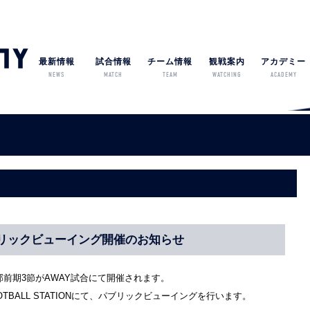
最新情報
試合情報
チーム情報
観戦案内
アカデミー
NEWS
MATCH
TEAM
WATCHING
ACADEMY
戦 パブリックビューイング開催のお知らせ
1部前期3節がAWAY試合にて開催されます。
TBALL STATIONにて、パブリックビューイングを行います。