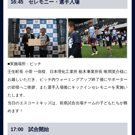
16:45 セレモニー・選手入場
■実施場所：ピッチ
壬生町⻑ 小菅 一弥様、日本理化工業所 栃木事業所⻑ 唯岡英介様に
お越しいただき、ピッチ内ウォーミングアップ終了後にサポーター
の皆様へご挨拶、また選手入場後にキックインセレモニーを実施い
たします。
当日のエスコートキッズは、前座試合出場チームの子どもたちが務
めます！
17:00 試合開始