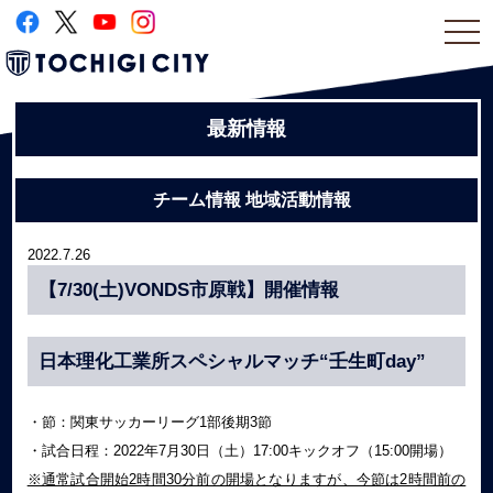
togg
navi
最新情報
チーム情報 地域活動情報
2022.7.26
【7/30(土)VONDS市原戦】開催情報
日本理化工業所スペシャルマッチ“壬生町day”
・節：関東サッカーリーグ1部後期3節
・試合日程：2022年7月30日（土）17:00キックオフ（15:00開場）
※通常試合開始2時間30分前の開場となりますが、今節は2時間前の