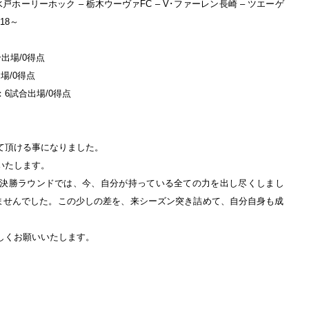
戸ホーリーホック – 栃木ウーヴァFC – V･ファーレン長崎 – ツエーゲ
18～
出場/0得点
場/0得点
6試合出場/0得点
て頂ける事になりました。
いたします。
決勝ラウンドでは、今、自分が持っている全ての力を出し尽くしまし
めませんでした。この少しの差を、来シーズン突き詰めて、自分自身も成
。
しくお願いいたします。