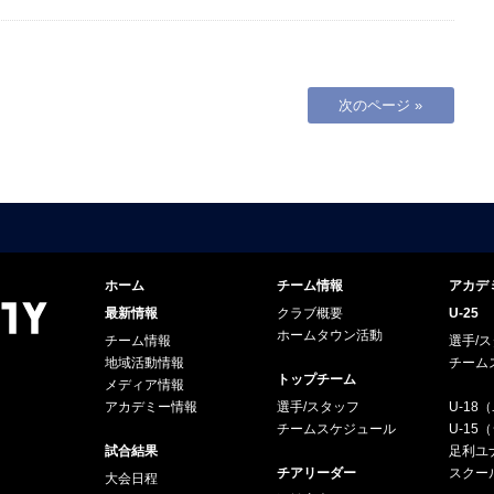
次のページ »
ホーム
チーム情報
アカデ
最新情報
クラブ概要
U-25
ホームタウン活動
チーム情報
選手/
地域活動情報
チーム
トップチーム
メディア情報
アカデミー情報
選手/スタッフ
U-18
チームスケジュール
U-1
試合結果
足利ユナ
チアリーダー
スクー
大会日程