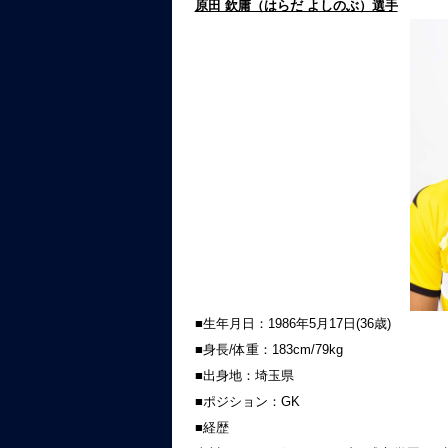
原田 欽庸（はらだ よしのぶ）選手
■生年月日：1986年5月17日(36歳)
■身長/体重：183cm/79kg
■出身地：埼玉県
■ポジション：GK
■経歴