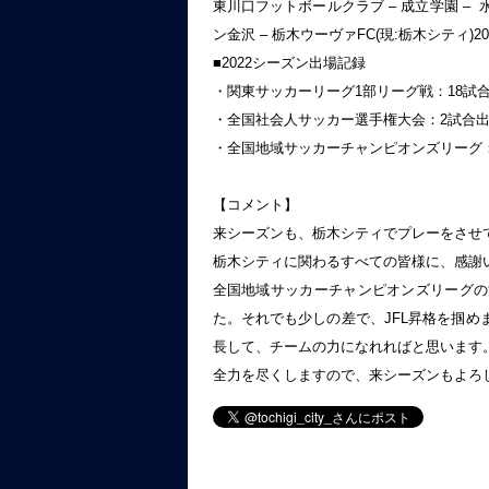
東川口フットボールクラブ – 成立学園 – 水
ン金沢 – 栃木ウーヴァFC(現:栃木シティ)20
■2022シーズン出場記録
・関東サッカーリーグ1部リーグ戦：18試合
・全国社会人サッカー選手権大会：2試合出
・全国地域サッカーチャンピオンズリーグ：
【コメント】
来シーズンも、栃木シティでプレーをさせ
栃木シティに関わるすべての皆様に、感謝
全国地域サッカーチャンピオンズリーグの
た。それでも少しの差で、JFL昇格を掴
長して、チームの力になれればと思います
全力を尽くしますので、来シーズンもよろ