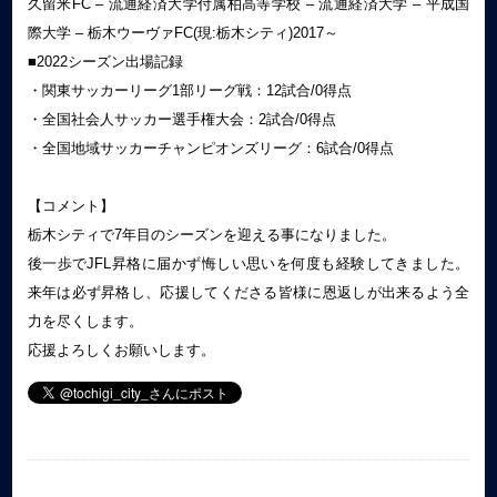
久留米FC – 流通経済大学付属柏高等学校 – 流通経済大学 – 平成国
際大学 – 栃木ウーヴァFC(現:栃木シティ)2017～
■2022シーズン出場記録
・関東サッカーリーグ1部リーグ戦：12試合/0得点
・全国社会人サッカー選手権大会：2試合/0得点
・全国地域サッカーチャンピオンズリーグ：6試合/0得点
【コメント】
栃木シティで7年目のシーズンを迎える事になりました。
後一歩でJFL昇格に届かず悔しい思いを何度も経験してきました。
来年は必ず昇格し、応援してくださる皆様に恩返しが出来るよう全
力を尽くします。
応援よろしくお願いします。