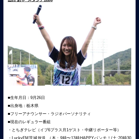
■生年月日：9月26日
■出身地：栃木県
■フリーアナウンサー・ラジオパーソナリティ
■現在のレギュラー番組
・とちぎテレビ（イブ6プラス月1ゲスト・中継リポーター等）
・LuckyFM茨城放送 （木：9時〜13時HAPPYパンチ！/土:20時30