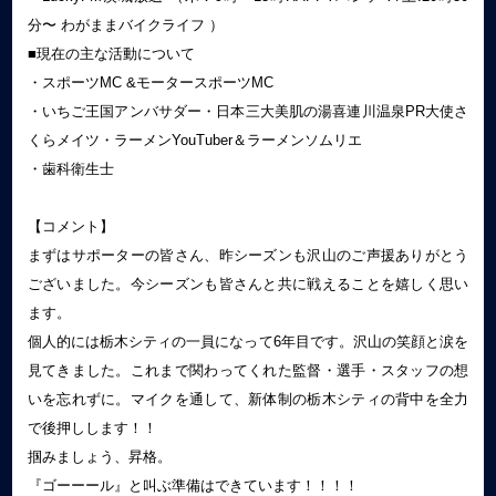
分〜 わがままバイクライフ ）
■現在の主な活動について
・スポーツMC &モータースポーツMC
・いちご王国アンバサダー・日本三大美肌の湯喜連川温泉PR大使さ
くらメイツ・ラーメンYouTuber＆ラーメンソムリエ
・歯科衛生士
【コメント】
まずはサポーターの皆さん、昨シーズンも沢山のご声援ありがとう
ございました。今シーズンも皆さんと共に戦えることを嬉しく思い
ます。
個人的には栃木シティの一員になって6年目です。沢山の笑顔と涙を
見てきました。これまで関わってくれた監督・選手・スタッフの想
いを忘れずに。マイクを通して、新体制の栃木シティの背中を全力
で後押しします！！
掴みましょう、昇格。
『ゴーーール』と叫ぶ準備はできています！！！！