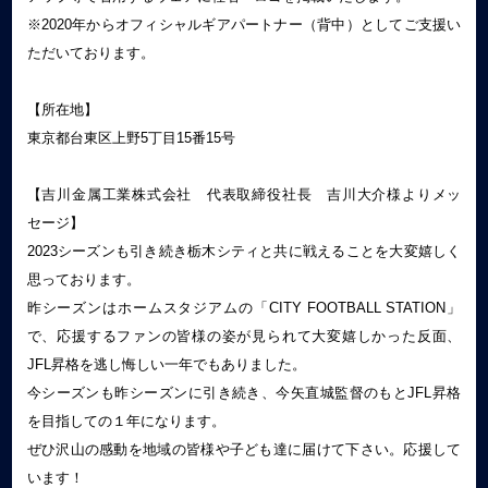
※2020年からオフィシャルギアパートナー（背中）としてご支援い
ただいております。
【所在地】
東京都台東区上野5丁目15番15号
【吉川金属工業株式会社 代表取締役社長 吉川大介様よりメッ
セージ】
2023シーズンも引き続き栃木シティと共に戦えることを大変嬉しく
思っております。
昨シーズンはホームスタジアムの「CITY FOOTBALL STATION」
で、応援するファンの皆様の姿が見られて大変嬉しかった反面、
JFL昇格を逃し悔しい一年でもありました。
今シーズンも昨シーズンに引き続き、今矢直城監督のもとJFL昇格
を目指しての１年になります。
ぜひ沢山の感動を地域の皆様や子ども達に届けて下さい。応援して
います！