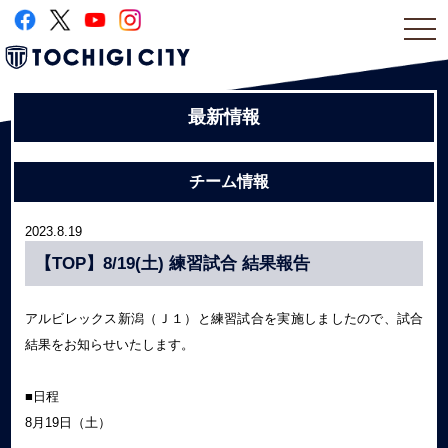
togg
navi
最新情報
チーム情報
2023.8.19
【TOP】8/19(土) 練習試合 結果報告
アルビレックス新潟（Ｊ１）と練習試合を実施しましたので、試合
結果をお知らせいたします。
■日程
8月19日（土）