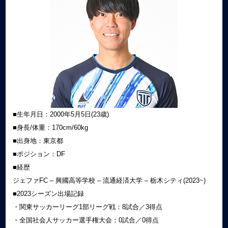
■生年月日：2000年5月5日(23歳)
■身長/体重：170cm/60kg
■出身地：東京都
■ポジション：DF
■経歴
ジェファFC – 興國高等学校 – 流通経済大学 – 栃木シティ(2023~)
■2023シーズン出場記録
・関東サッカーリーグ1部リーグ戦：8試合／3得点
・全国社会人サッカー選手権大会：0試合／0得点