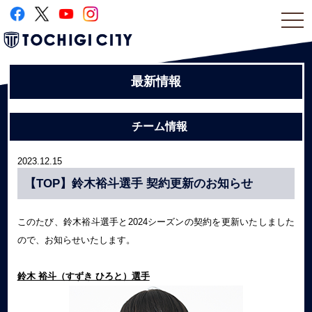
togg
navi
最新情報
チーム情報
2023.12.15
【TOP】鈴木裕斗選手 契約更新のお知らせ
このたび、鈴木裕斗選手と2024シーズンの契約を更新いたしました
ので、お知らせいたします。
鈴木 裕斗（すずき ひろと）選手