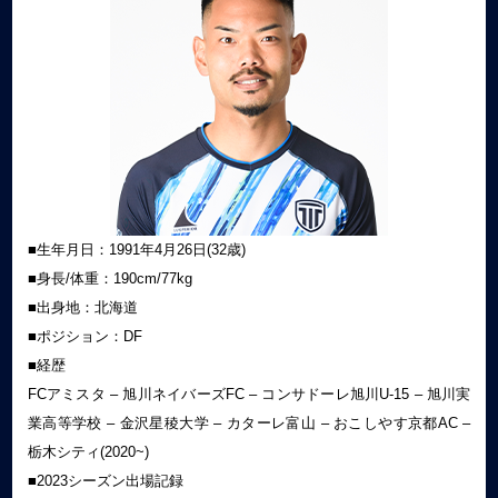
■生年月日：1991年4月26日(32歳)
■身長/体重：190cm/77kg
■出身地：北海道
■ポジション：DF
■経歴
FCアミスタ – 旭川ネイバーズFC – コンサドーレ旭川U-15 – 旭川実
業高等学校 – 金沢星稜大学 – カターレ富山 – おこしやす京都AC –
栃木シティ(2020~)
■2023シーズン出場記録