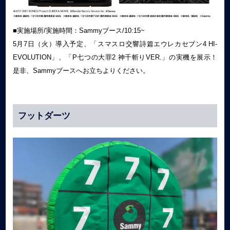
■実施場所/実施時間：Sammyブース/10:15~
5月7日（火）導入予定、「スマスロ交響詩篇エウレカセブン4 HI-
EVOLUTION」、「P七つの大罪2 神千斬りVER.」の実機を展示！
是非、Sammyブースへお立ちよりください。
フットダーツ