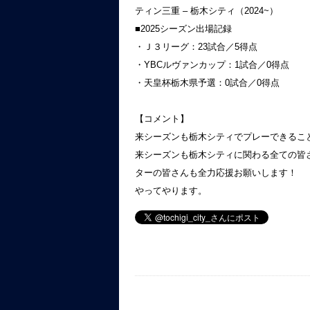
ティン三重 – 栃木シティ（2024~）
■2025シーズン出場記録
・Ｊ３リーグ：23試合／5得点
・YBCルヴァンカップ：1試合／0得点
・天皇杯栃木県予選：0試合／0得点
【コメント】
来シーズンも栃木シティでプレーできるこ
来シーズンも栃木シティに関わる全ての皆
ターの皆さんも全力応援お願いします！
やってやります。