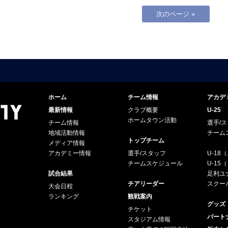
次のページ »
ホーム
チーム情報
アカデ
最新情報
クラブ概要
U-25
ホームタウン活動
チーム情報
選手/
地域活動情報
チーム
トップチーム
メディア情報
アカデミー情報
選手/スタッフ
U-18
チームスケジュール
U-1
試合結果
足利ユナ
チアリーダー
スクー
大会日程
ランキング
観戦案内
グッズ
チケット
パート
スタジアム情報