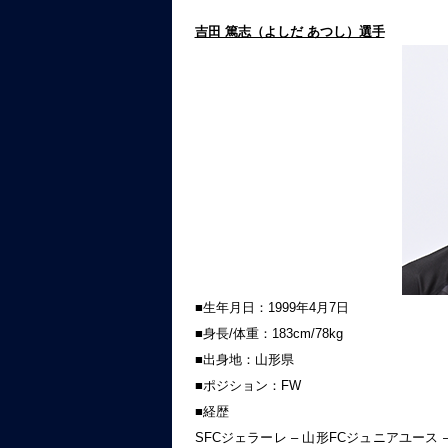
吉田 篤志（よしだ あつし）選手
■生年月日：1999年4月7日
■身長/体重：183cm/78kg
■出身地：山形県
■ポジション：FW
■経歴
SFCジェラーレ – 山形FCジュニアユース – 