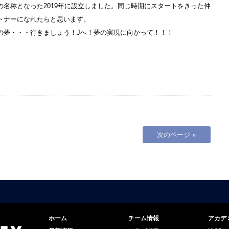
名称となった2019年に設立しました。同じ時期にスタートをきった仲
トナーになれたらと思います。
の夢・・・行きましょう！Jへ！夢の実現に向かって！！！
次のページ »
ホーム
チーム情報
アカデ