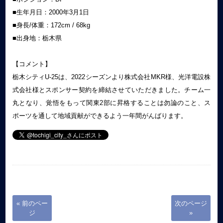
■生年月日：2000年3月1日
■身長/体重：172cm / 68kg
■出身地：栃木県
【コメント】
栃木シティU-25は、2022シーズンより株式会社MKR様、光洋電設株
式会社様とスポンサー契約を締結させていただきました。チーム一
丸となり、覚悟をもって関東2部に昇格することは勿論のこと、ス
ポーツを通して地域貢献ができるよう一年間がんばります。
« 前のペー
次のページ
ジ
»