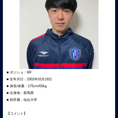
■ ポジショ：MF
■ 生年月日：2002
年03月18日
■ 身長/体重：175cm/65kg
■ 出身地：群馬県
■ 前所属：仙台大学
【コメント】