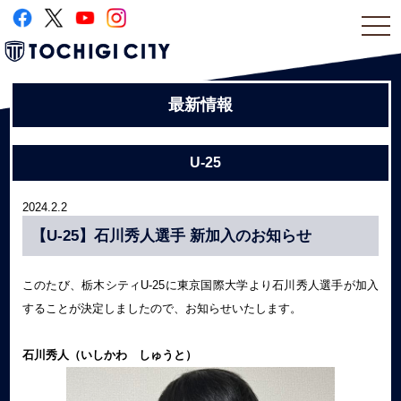
togg
navi
最新情報
U-25
2024.2.2
【U-25】石川秀人選手 新加入のお知らせ
このたび、栃木シティU-25に東京国際大学より
石川秀人選手
が加入
することが決定しましたので、お知らせいたします。
石川秀人
（いしかわ しゅうと
）