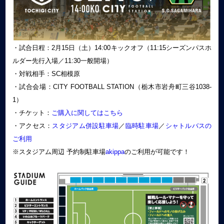
・試合日程：2月15日（土）14:00キックオフ（11:15シーズンパスホ
ルダー先行入場／11:30一般開場）
・対戦相手：SC相模原
・試合会場：CITY FOOTBALL STATION（栃木市岩舟町三谷1038-
1）
・チケット：
ご購入に関してはこちら
・アクセス：
スタジアム併設駐車場
／
臨時駐車場
／
シャトルバスの
ご利用
※スタジアム周辺 予約制駐車場
akippa
のご利用が可能です！