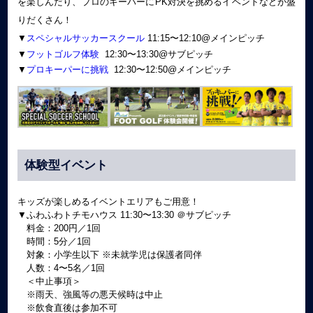
を楽しんだり、プロのキーパーにPK対決を挑めるイベントなどが盛
りだくさん！
▼
スペシャルサッカースクール
11:15〜12:10@メインピッチ
▼
フットゴルフ体験
12:30〜13:30@サブピッチ
▼
プロキーパーに挑戦
12:30〜12:50@メインピッチ
体験型イベント
キッズが楽しめるイベントエリアもご用意！
▼ふわふわトチモハウス 11:30〜13:30 ＠サブピッチ
料金：200円／1回
時間：5分／1回
対象：小学生以下 ※未就学児は保護者同伴
人数：4〜5名／1回
＜中止事項＞
※雨天、強風等の悪天候時は中止
※飲食直後は参加不可