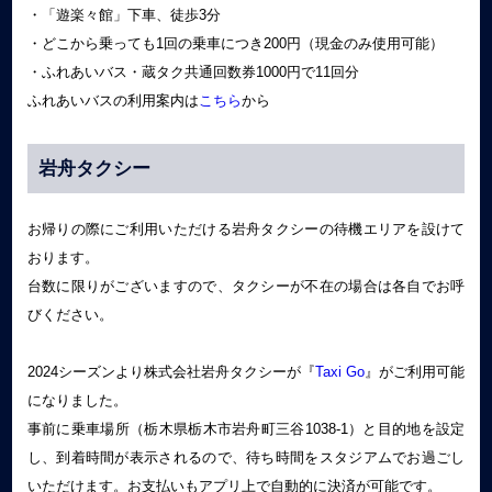
・「遊楽々館」下車、徒歩3分
・どこから乗っても1回の乗車につき200円（現金のみ使用可能）
・ふれあいバス・蔵タク共通回数券1000円で11回分
ふれあいバスの利用案内は
こちら
から
岩舟タクシー
お帰りの際にご利用いただける岩舟タクシーの待機エリアを設けて
おります。
台数に限りがございますので、タクシーが不在の場合は各自でお呼
びください。
2024シーズンより株式会社岩舟タクシーが『
Taxi Go
』がご利用可能
になりました。
事前に乗車場所（栃木県栃木市岩舟町三谷1038-1）と目的地を設定
し、到着時間が表示されるので、待ち時間をスタジアムでお過ごし
いただけます。お支払いもアプリ上で自動的に決済が可能です。