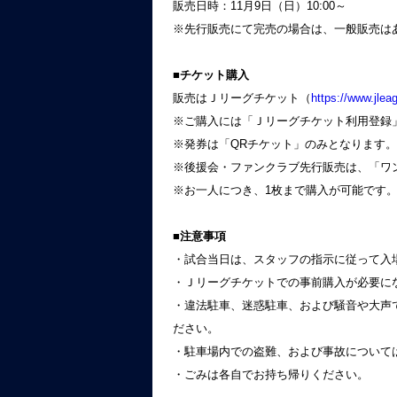
販売日時：11月9日（日）10:00～
※先行販売にて完売の場合は、一般販売は
■チケット購入
販売はＪリーグチケット（
https://www.jleag
※ご購入には「Ｊリーグチケット利用登録
※発券は「QRチケット」のみとなります。
※後援会・ファンクラブ先行販売は、「ワン
※お一人につき、1枚まで購入が可能です
■注意事項
・試合当日は、スタッフの指示に従って入
・Ｊリーグチケットでの事前購入が必要に
・違法駐車、迷惑駐車、および騒音や大声
ださい。
・駐車場内での盗難、および事故について
・ごみは各自でお持ち帰りください。