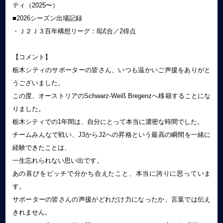
ティ（2025〜）
■2026シーズン出場記録
・Ｊ２Ｊ３百年構想リーグ：8試合／2得点
【コメント】
栃木シティのサポーターの皆さん、いつも温かいご声援をありがと
うございました。
この度、オーストリアのSchwarz-Weiß Bregenzへ移籍することにな
りました。
栃木シティでの1年間は、自分にとって本当に濃密な時間でした。
チームみんなで戦い、J3からJ2への昇格という最高の瞬間を一緒に
経験できたことは、
一生忘れられない思い出です。
あの喜びをピッチで分かち合えたこと、本当に誇りに思っていま
す。
サポーターの皆さんの声援がどれだけ力になったか、言葉では伝え
きれません。