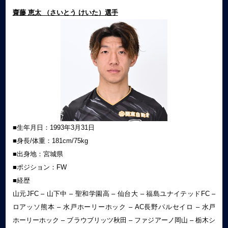
齋藤 恵太 （さいとう けいた）
選手
■生年月日：1993年3月31日
■身長/体重：181cm/75kg
■出身地：宮城県
■ポジション：FW
■経歴
山元JFC – 山下中 – 聖和学園高 – 仙台大 – 福島ユナイテッドFC –
ロアッソ熊本 – 水戸ホーリーホック – AC長野パルセイロ – 水戸
ホーリーホック – ブラウブリッツ秋田 – ファジアーノ岡山 – 栃木シ