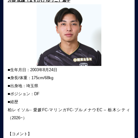
升掛 友護（ますかけ ゆうご）選手
■生年月日：2003年8月24日
■身長/体重：175cm/68kg
■出身地：埼玉県
■ポジション：DF
■経歴
柏レイソル- 愛媛FC-マリンガFC-ブルメナウEC
– 栃木シティ
（2026~）
【コメント】