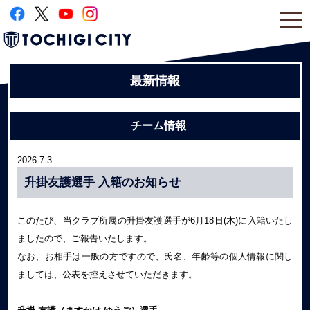
togg
navi
最新情報
チーム情報
2026.7.3
升掛友護選手 入籍のお知らせ
このたび、当クラブ所属の升掛友護選手が6月18日(木)に入籍いたし
ましたので、ご報告いたします。
なお、お相手は一般の方ですので、氏名、年齢等の個人情報に関し
ましては、公表を控えさせていただきます。