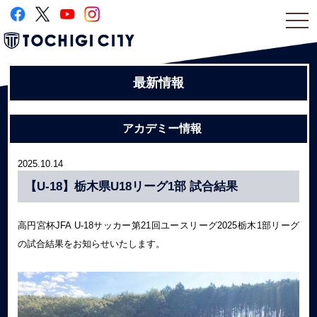
togg
navi
最新情報
アカデミー情報
2025.10.14
【U-18】栃木県U18リーグ1部 試合結果
高円宮杯JFA U-18サッカー第21回ユースリーグ2025栃木1部リーグ
の試合結果をお知らせいたします。