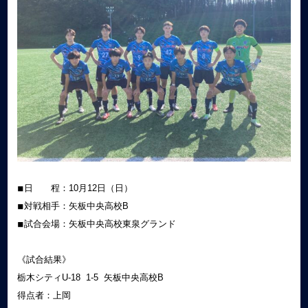
◾︎日 程：10月12日（日）
◾︎対戦相手：矢板中央高校B
◾︎試合会場：矢板中央高校東泉グランド
《試合結果》
栃木シティU-18 1-5 矢板中央高校B
得点者：上岡