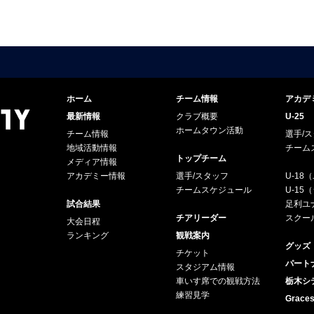
ホーム
チーム情報
アカデ
最新情報
クラブ概要
U-25
ホームタウン活動
チーム情報
選手/
地域活動情報
チーム
トップチーム
メディア情報
アカデミー情報
選手/スタッフ
U-18
チームスケジュール
U-1
試合結果
足利ユナ
チアリーダー
スクー
大会日程
ランキング
観戦案内
グッズ
チケット
パート
スタジアム情報
車いす席での観戦方法
栃木シ
練習見学
Grac