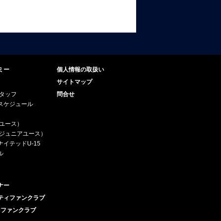
ミー
個人情報の取扱い
サイトマップ
スタッフ
問合せ
スケジュール
（ユース）
5（ジュニアユース）
イテッドU-15
ル
ナー
ティファンクラブ
esファンクラブ